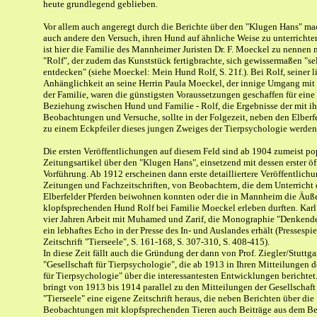
heute grundlegend geblieben.
Vor allem auch angeregt durch die Berichte über den "Klugen Hans" ma
auch andere den Versuch, ihren Hund auf ähnliche Weise zu unterrichte
ist hier die Familie des Mannheimer Juristen Dr. F. Moeckel zu nennen
"Rolf", der zudem das Kunststück fertigbrachte, sich gewissermaßen "se
entdecken" (siehe Moeckel: Mein Hund Rolf, S. 21f.). Bei Rolf, seiner 
Anhänglichkeit an seine Herrin Paula Moeckel, der innige Umgang mit 
der Familie, waren die günstigsten Voraussetzungen geschaffen für eine
Beziehung zwischen Hund und Familie - Rolf, die Ergebnisse der mit i
Beobachtungen und Versuche, sollte in der Folgezeit, neben den Elberfe
zu einem Eckpfeiler dieses jungen Zweiges der Tierpsychologie werden
Die ersten Veröffentlichungen auf diesem Feld sind ab 1904 zumeist po
Zeitungsartikel über den "Klugen Hans", einsetzend mit dessen erster öf
Vorführung. Ab 1912 erscheinen dann erste detailliertere Veröffentlich
Zeitungen und Fachzeitschriften, von Beobachtern, die dem Unterricht 
Elberfelder Pferden beiwohnen konnten oder die in Mannheim die Äuß
klopfsprechenden Hund Rolf bei Familie Moeckel erleben durften. Karl 
vier Jahren Arbeit mit Muhamed und Zarif, die Monographie "Denkende 
ein lebhaftes Echo in der Presse des In- und Auslandes erhält (Pressespie
Zeitschrift "Tierseele", S. 161-168, S. 307-310, S. 408-415).
In diese Zeit fällt auch die Gründung der dann von Prof. Ziegler/Stuttga
"Gesellschaft für Tierpsychologie", die ab 1913 in Ihren Mitteilungen d
für Tierpsychologie" über die interessantesten Entwicklungen berichtet.
bringt von 1913 bis 1914 parallel zu den Mitteilungen der Gesellschaft
"Tierseele" eine eigene Zeitschrift heraus, die neben Berichten über die
Beobachtungen mit klopfsprechenden Tieren auch Beiträge aus dem Ber