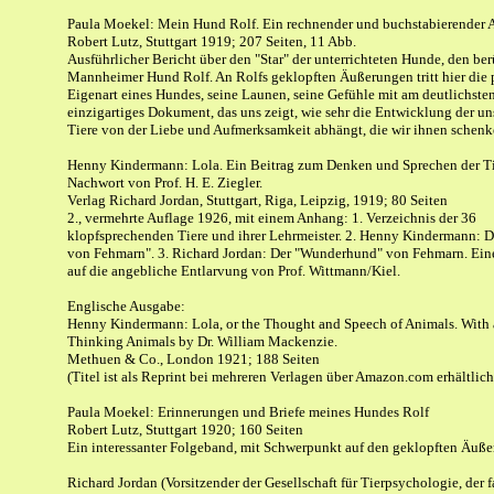
Paula Moekel: Mein Hund Rolf. Ein rechnender und buchstabierender Ai
Robert Lutz, Stuttgart 1919; 207 Seiten, 11 Abb.
Ausführlicher Bericht über den "Star" der unterrichteten Hunde, den b
Mannheimer Hund Rolf. An Rolfs geklopften Äußerungen tritt hier die 
Eigenart eines Hundes, seine Launen, seine Gefühle mit am deutlichsten
einzigartiges Dokument, das uns zeigt, wie sehr die Entwicklung der un
Tiere von der Liebe und Aufmerksamkeit abhängt, die wir ihnen schenk
Henny Kindermann: Lola. Ein Beitrag zum Denken und Sprechen der Ti
Nachwort von Prof. H. E. Ziegler.
Verlag Richard Jordan, Stuttgart, Riga, Leipzig, 1919; 80 Seiten
2., vermehrte Auflage 1926, mit einem Anhang: 1. Verzeichnis der 36
klopfsprechenden Tiere und ihrer Lehrmeister. 2. Henny Kindermann: De
von Fehmarn". 3. Richard Jordan: Der "Wunderhund" von Fehmarn. Ei
auf die angebliche Entlarvung von Prof. Wittmann/Kiel.
Englische Ausgabe:
Henny Kindermann: Lola, or the Thought and Speech of Animals. With 
Thinking Animals by Dr. William Mackenzie.
Methuen & Co., London 1921; 188 Seiten
(Titel ist als Reprint bei mehreren Verlagen über Amazon.com erhältlich
Paula Moekel: Erinnerungen und Briefe meines Hundes Rolf
Robert Lutz, Stuttgart 1920; 160 Seiten
Ein interessanter Folgeband, mit Schwerpunkt auf den geklopften Äuße
Richard Jordan (Vorsitzender der Gesellschaft für Tierpsychologie, der fa