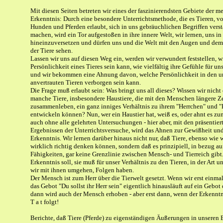
Mit diesen Seiten betreten wir eines der faszinierendsten Gebiete der 
Erkenntnis: Durch eine besondere Unterrichtsmethode, die es Tieren, vo
Hunden und Pferden erlaubt, sich in uns gebräuchlichen Begriffen vers
machen, wird ein Tor aufgestoßen in ihre innere Welt, wir lernen, uns in
hineinzuversetzen und dürfen uns und die Welt mit den Augen und de
der Tiere sehen.
Lassen wir uns auf diesen Weg ein, werden wir verwundert feststellen, wi
Persönlichkeit eines Tieres sein kann, wie vielfältig ihre Gefühle für un
und wir bekommen eine Ahnung davon, welche Persönlichkeit in den u
anvertrauten Tieren verborgen sein kann.
Die Frage muß erlaubt sein: Was bringt uns all dieses? Wissen wir nicht
manche Tiere, insbesondere Haustiere, die mit den Menschen längere Ze
zusammenleben, ein ganz inniges Verhältnis zu ihrem "Herrchen" und 
entwickeln können? Nun, wer ein Haustier hat, weiß es, oder ahnt es zu
auch ohne alle gelehrten Untersuchungen - hier aber, mit den präsentier
Ergebnissen der Unterrichtsversuche, wird das Ahnen zur Gewißheit und
Erkenntnis. Wir lernen darüber hinaus nicht nur, daß Tiere, ebenso wie
wirklich richtig denken können, sondern daß es prinzipiell, in bezug auf
Fähigkeiten, gar keine Grenzlinie zwischen Mensch- und Tierreich gibt
Erkenntnis soll, sie muß für unser Verhältnis zu den Tieren, in der Art u
wir mit ihnen umgehen, Folgen haben.
Der Mensch ist zum Herr über die Tierwelt gesetzt. Wenn wir erst einmal
das Gebot "Du sollst ihr Herr sein" eigentlich hinausläuft auf ein Gebot 
dann wird auch der Mensch erhoben - aber erst dann, wenn der Erkenntn
T a t folgt!
Berichte, daß Tiere (Pferde) zu eigenständigen Äußerungen in unseren B