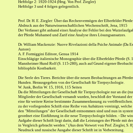
Heftfolge 2: 1920-1924 (Hrsg. Von Prof. Ziegler)
Heftfolge 3 und 4 folgen gelegentlich.
Prof. Dr. H. E. Ziegler: Über das Rechenvermögen der Elberfelder Pferde
Abdruck aus der Naturwissenschaftlichen Wochenschrift, Jena, 1915
Der Verfasser gibt anhand einer Analyse der Fehler bei den Wurzelaufg
der Pferde Muhamed und Zarif eine Analyse ihres Lösungsansatzes.
Dr. William Mackenzie: Nuove Rivelazioni della Psiche Animale (Da Es
Autore)
A. F. Formiggini Editore, Genua 1914
Einschlägige italienische Monographie über die Elberfelder Pferde (S. 
Mannheimer Hund Rolf (S. 115-280), auch auf Grund eigener Beobach
bibliophile Kostbarkeit.
Die Seele des Tieres. Berichte über die neuen Beobachtungen an Pferd
Hunden. Herausgegeben von der Gesellschaft für Tierpsychologie.
W. Junk, Berlin W. 15, 1916, 115 Seiten
Da die Mitteilungen der Gesellschaft für Tierpsychologie nur an die (r
Mitglieder der Gesellschaft versandt wurden, beschloß der Vorstand der
eine für weitere Kreise bestimmte Zusammenfassung zu veröffentlichen
zu der vorliegenden Schrift eine Reihe von Aufsätzen vereinigt, welche 
den "Mitteilungen" der Gesellschaft entnommen sind und nun in system
geordnet eine Einführung in die neue Tierpsychologie bilden. - Die wis
Aufgabe dieser Schrift liegt darin, daß die Leistungen der Pferde mit d
in Vergleich gebracht werden." (Aus dem Vorwort von Prof. Ziegler, S. 8
Neudruck und russische Ausgabe dieser Schrift ist in Vorbereitung.