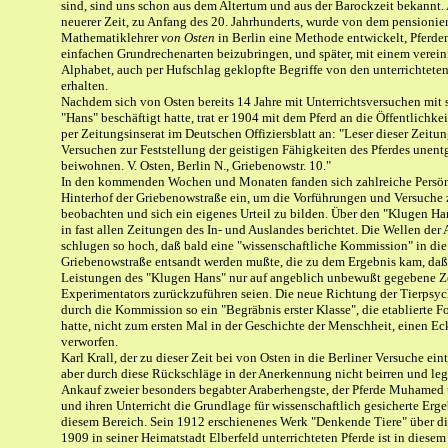
sind, sind uns schon aus dem Altertum und aus der Barockzeit bekannt. 
neuerer Zeit, zu Anfang des 20. Jahrhunderts, wurde von dem pensionie
Mathematiklehrer
von Osten
in Berlin eine Methode entwickelt, Pferden
einfachen Grundrechenarten beizubringen, und später, mit einem verein
Alphabet, auch per Hufschlag geklopfte Begriffe von den unterrichtete
erhalten.
Nachdem sich von Osten bereits 14 Jahre mit Unterrichtsversuchen mit 
"Hans" beschäftigt hatte, trat er 1904 mit dem Pferd an die Öffentlichke
per Zeitungsinserat im Deutschen Offiziersblatt an: "Leser dieser Zeit
Versuchen zur Feststellung der geistigen Fähigkeiten des Pferdes unentg
beiwohnen. V. Osten, Berlin N., Griebenowstr. 10."
In den kommenden Wochen und Monaten fanden sich zahlreiche Persön
Hinterhof der Griebenowstraße ein, um die Vorführungen und Versuche 
beobachten und sich ein eigenes Urteil zu bilden. Über den "Klugen Ha
in fast allen Zeitungen des In- und Auslandes berichtet. Die Wellen der
schlugen so hoch, daß bald eine "wissenschaftliche Kommission" in die
Griebenowstraße entsandt werden mußte, die zu dem Ergebnis kam, daß
Leistungen des "Klugen Hans" nur auf angeblich unbewußt gegebene Z
Experimentators zurückzuführen seien. Die neue Richtung der Tierpsyc
durch die Kommission so ein "Begräbnis erster Klasse", die etablierte 
hatte, nicht zum ersten Mal in der Geschichte der Menschheit, einen Ec
verworfen.
Karl Krall, der zu dieser Zeit bei von Osten in die Berliner Versuche eintr
aber durch diese Rückschläge in der Anerkennung nicht beirren und leg
Ankauf zweier besonders begabter Araberhengste, der Pferde Muhamed 
und ihren Unterricht die Grundlage für wissenschaftlich gesicherte Erge
diesem Bereich. Sein 1912 erschienenes Werk "Denkende Tiere" über d
1909 in seiner Heimatstadt Elberfeld unterrichteten Pferde ist in diesem