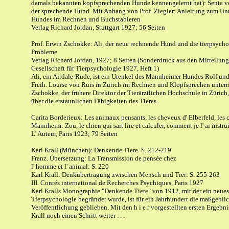
damals bekannten kopfsprechenden Hunde kennengelernt hat): Senta 
der sprechende Hund. Mit Anhang von Prof. Ziegler: Anleitung zum Unt
Hundes im Rechnen und Buchstabieren
Verlag Richard Jordan, Stuttgart 1927; 56 Seiten
Prof. Erwin Zschokke: Ali, der neue rechnende Hund und die tierpsych
Probleme
Verlag Richard Jordan, 1927; 8 Seiten (Sonderdruck aus den Mitteilung
Gesellschaft für Tierpsychologie 1927, Heft 1)
Ali, ein Airdale-Rüde, ist ein Urenkel des Mannheimer Hundes Rolf un
Freih. Louise von Ruis in Zürich im Rechnen und Klopfsprechen unterric
Zschokke, der frühere Direktor der Tierärztlichen Hochschule in Zürich, 
über die erstaunlichen Fähigkeiten des Tieres.
Carita Borderieux: Les animaux pensants, les cheveux d' Elberfeld, les 
Mannheim: Zou, le chien qui sait lire et calculer, comment je l' ai instrui
L' Auteur, Paris 1923; 79 Seiten
Karl Krall (München): Denkende Tiere. S. 212-219
Franz. Übersetzung: La Transmission de pensée chez
l' homme et l' animal: S. 220
Karl Krall: Denkübertragung zwischen Mensch und Tier: S. 255-263
III. Conrés international de Recherches Psychiques, Paris 1927
Karl Kralls Monographie "Denkende Tiere" von 1912, mit der ein neues
Tierpsychologie begründet wurde, ist für ein Jahrhundert die maßgebli
Veröffentlichung geblieben. Mit den h i e r vorgestellten ersten Ergebn
Krall noch einen Schritt weiter . . .