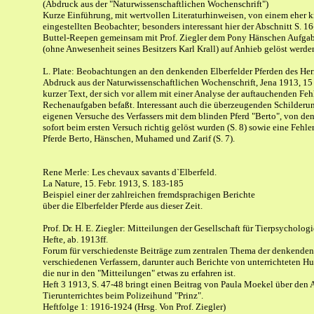
(Abdruck aus der "Naturwissenschaftlichen Wochenschrift")
Kurze Einführung, mit wertvollen Literaturhinweisen, von einem eher kr
eingestellten Beobachter; besonders interessant hier der Abschnitt S. 1
Buttel-Reepen gemeinsam mit Prof. Ziegler dem Pony Hänschen Aufgaben
(ohne Anwesenheit seines Besitzers Karl Krall) auf Anhieb gelöst werde
L. Plate: Beobachtungen an den denkenden Elberfelder Pferden des Her
Abdruck aus der Naturwissenschaftlichen Wochenschrift, Jena 1913, 15
kurzer Text, der sich vor allem mit einer Analyse der auftauchenden Feh
Rechenaufgaben befaßt. Interessant auch die überzeugenden Schilderu
eigenen Versuche des Verfassers mit dem blinden Pferd "Berto", von de
sofort beim ersten Versuch richtig gelöst wurden (S. 8) sowie eine Fehler
Pferde Berto, Hänschen, Muhamed und Zarif (S. 7).
Rene Merle: Les chevaux savants d`Elberfeld.
La Nature, 15. Febr. 1913, S. 183-185
Beispiel einer der zahlreichen fremdsprachigen Berichte
über die Elberfelder Pferde aus dieser Zeit.
Prof. Dr. H. E. Ziegler: Mitteilungen der Gesellschaft für Tierpsychologi
Hefte, ab. 1913ff.
Forum für verschiedenste Beiträge zum zentralen Thema der denkenden
verschiedenen Verfassern, darunter auch Berichte von unterrichteten H
die nur in den "Mitteilungen" etwas zu erfahren ist.
Heft 3 1913, S. 47-48 bringt einen Beitrag von Paula Moekel über den 
Tierunterrichtes beim Polizeihund "Prinz".
Heftfolge 1: 1916-1924 (Hrsg. Von Prof. Ziegler)