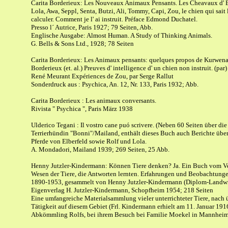
Carita Borderieux: Les Nouveaux Animaux Pensants. Les Cheavaux d' El
Lola, Awa, Seppl, Senta, Butzi, Ali, Tommy, Capi, Zou, le chien qui sait l
calculer. Comment je l' ai instruit. Préface Edmond Duchatel.
Presso l´ Autrice, Paris 1927; 79 Seiten, Abb.
Englische Ausgabe: Almost Human. A Study of Thinking Animals.
G. Bells & Sons Ltd., 1928; 78 Seiten
Carita Borderieux: Les Animaux pensants: quelques propos de Kurwenal
Borderieux (et. al.) Preuves d' intelligence d' un chien non instruit. (par)
René Meurant Expériences de Zou, par Serge Rallut
Sonderdruck aus : Psychica, An. 12, Nr. 133, Paris 1932; Abb.
Carita Borderieux : Les animaux conversants.
Rivista " Psychica ", Paris März 1938
Ulderico Tegani : Il vostro cane puó scrivere. (Neben 60 Seiten über die
Terrierhündin "Bonni"/Mailand, enthält dieses Buch auch Berichte übe
Pferde von Elberfeld sowie Rolf und Lola.
A. Mondadori, Mailand 1939; 269 Seiten, 25 Abb.
Henny Jutzler-Kindermann: Können Tiere denken? Ja. Ein Buch vom V
Wesen der Tiere, die Antworten lernten. Erfahrungen und Beobachtung
1890-1953, gesammelt von Henny Jutzler-Kindermann (Diplom-Landwir
Eigenverlag H. Jutzler-Kindermann, Schopfheim 1954; 218 Seiten
Eine umfangreiche Materialsammlung vieler unterrichteter Tiere, nach 
Tätigkeit auf diesem Gebiet (Frl. Kindermann erhielt am 11. Januar 191
Abkömmling Rolfs, bei ihrem Besuch bei Familie Moekel in Mannheim