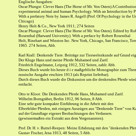
Englische Ausgaben:
Oscar Pfungst: Clever Hans (The Horse of Mr. Von Osten) A Contributio
experimental animal and human Psychology. With an Introduction by Pr
With a prefatory Note by James R. Angell (Prof. Of Psychology in the Un
Chicago)
Henry Holt & Co., New York 1911; 274 Seiten
Oscar Pfungst: Clever Hans (The Horse of Mr. Von Osten). Edited by Ro
Rosenthal (Harward University). With a preface by Robert Rosenthal
Holt, Rinehart and Winston Inc. New York, Chicago, San Francisco, To
1965. 274 Seiten, Abb.
Karl Krall: Denkende Tiere. Beiträge zur Tierseelenkunde auf Grund ei
Der Kluge Hans und meine Pferde Muhamed und Zarif.
Friedrich Engelmann, Leipzig 1912, 532 Seiten, zahlr. Abb.
Dieses Buch wurde bis heute d i e maßgebliche Monographie zum Them
russische Ausgabe erschien 1913 (als Reprint lieferbar).
Durch dieses Buch wurde die Diskussion um die denkenden Pferde wie
entfacht.
Otto te Kloot: Die Denkenden Pferde Hans, Muhamed und Zarif.
Wilhelm Borngräber, Berlin 1912, 96 Seiten, 8 Abb.
Eine sehr gute kompakte Einführung in die Arbeit mit den
Elberfelder Pferden, mit einigen Auszügen aus "Denkende Tiere" von Ka
auf der Grundlage eigener Beobachtungen des Verfassers.
(gewissermaßen ein Extrakt aus dem Vorgenannten).
Prof. Dr. H. v. Buttel-Reepen: Meine Erfahrung mit den "denkenden Pfe
Gustav Fischer, Jena 1913, 48 Seiten, 5 Abb.