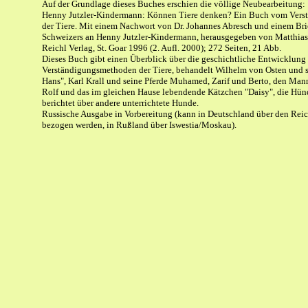
Auf der Grundlage dieses Buches erschien die völlige Neubearbeitung:
Henny Jutzler-Kindermann: Können Tiere denken? Ein Buch vom Vers
der Tiere. Mit einem Nachwort von Dr. Johannes Abresch und einem Bri
Schweizers an Henny Jutzler-Kindermann, herausgegeben von Matthias
Reichl Verlag, St. Goar 1996 (2. Aufl. 2000); 272 Seiten, 21 Abb.
Dieses Buch gibt einen Überblick über die geschichtliche Entwicklung
Verständigungsmethoden der Tiere, behandelt Wilhelm von Osten und 
Hans", Karl Krall und seine Pferde Muhamed, Zarif und Berto, den Ma
Rolf und das im gleichen Hause lebendende Kätzchen "Daisy", die Hün
berichtet über andere unterrichtete Hunde.
Russische Ausgabe in Vorbereitung (kann in Deutschland über den Reic
bezogen werden, in Rußland über Iswestia/Moskau).